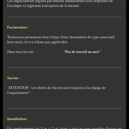
Les organisateurs réglant par mandat administratif sont dispensés de
l'acompte et régleront à réception de la facture.
Facturation :
Toutes nos prestations font l'objet d'une facturation de type associatif
hors taxes, la tva n'étant pas applicable.
Dans tous les cas :
"Pas de travail au noir"
Sacem :
ATTENTION : Les droits de Sacem sont toujours à la charge de
l'organisateur !
Installation :
Un emplacement de 3 m x 2 m, bien à plat et sans escalier d'accès est