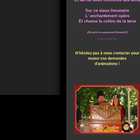
Et fait de deux inconnus des ami
Sur ce vieux limonaire
L' enchantement opère
Et chasse la colère de la terre
(Extrait d'un poème de ChristianH)
_________
N'hésitez pas à nous contacter pour
toutes vos demandes
d'animations !