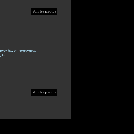
Voir les photos
uvenirs, en rencontres
 !!!
Voir les photos