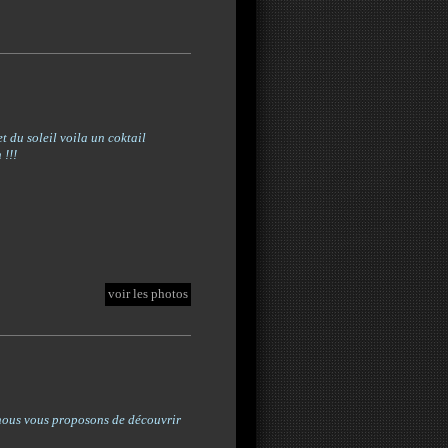
et du soleil
voila un coktail
 !!!
voir les photos
nous vous proposons de découvrir