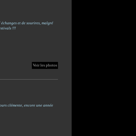
 échanges et de sourires, malgré
tivals !!!
Voir les photos
ours clémente, encore une année